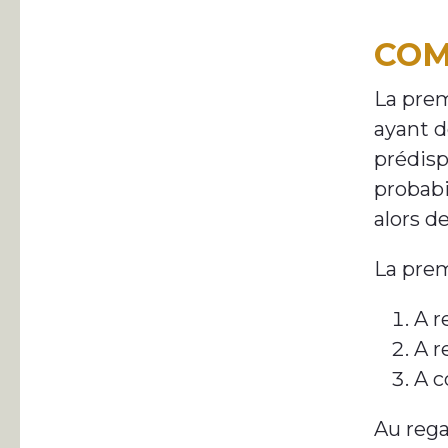
COM
La prem
ayant d
prédisp
probabi
alors d
La prem
A r
A r
A c
Au rega