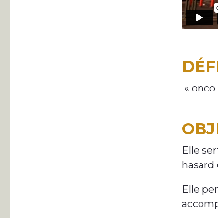
DÉF
« onco »
OBJ
Elle se
hasard 
Elle pe
accomp