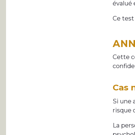
évalué 
Ce test
ANN
Cette c
confiden
Cas n
Si une 
risque 
La pers
psychol