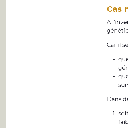
Cas n
À l’inv
génétiq
Car il s
que
gén
que
sur
Dans de 
soi
fai