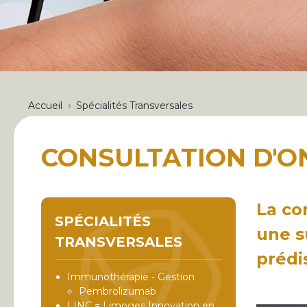
FIL
Accueil
Spécialités Transversales
D'ARIANE
CONSULTATION D'O
La co
SPÉCIALITÉS
une s
TRANSVERSALES
prédi
Immunothérapie - Gestion
Pembrolizumab
LINC = Limoges Innovation en