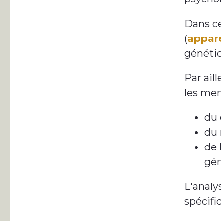
Dans ce
(
appar
généti
Par aill
les mem
du 
du 
de 
gén
L'analy
spécifi