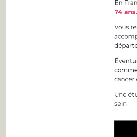
En Fran
74 ans
Vous r
accompa
départ
Éventue
comme p
cancer 
Une étu
sein