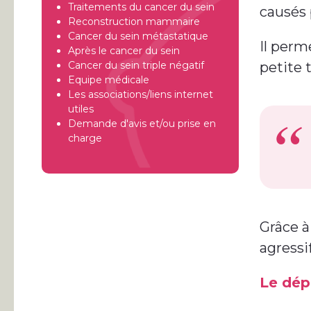
Traitements du cancer du sein
causés 
Reconstruction mammaire
Cancer du sein métastatique
Il perm
Après le cancer du sein
Cancer du sein triple négatif
petite 
Equipe médicale
Les associations/liens internet
utiles
Demande d'avis et/ou prise en
charge
Grâce à
agressi
Le dép