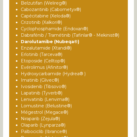
Belzutifan (Welireg®)
Cabozantinib (Cabometyx®)
Capécitabine (Xeloda®)
Crizotinib (Xalkori®)
Cyclophosphamide (Endoxan®)
Dabrafénib / Tramétinib (Tafinlar® - Mekinist®)
Darolutamibe (Nubeqa®)
Enzalutamide (Xtandi®)
Erlotinib (Tarceva®)
Etoposide (Celltop®)
Evérolimus (Afinitor®)
Hydroxycarbamide (Hydrea® )
Imatinib (Glivec®)
Ivosidenib (Tibsovo®)
Lapatinib (Tyverb®)
Lenvatinib (Lenvima®)
Lomustine (Belustine®)
Mégestrol (Megace®)
Niraparib (Zejula®)
Olaparib (Lynparza®)
Palbociclib (Ibrance®)