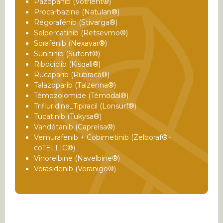
Pazopanib (Votrient®)
Procarbazine (Natulan®)
Régorafénib (Stivarga®)
Selpercatinib (Retsevmo®)
Sorafénib (Nexavar®)
Sunitinib (Sutent®)
Ribociclib (Kisqali®)
Rucaparib (Rubraca®)
Talazoparib (Talzenna®)
Témozolomide (Témodal®)
Trifluridine_Tipiracil (Lonsurf®)
Tucatinib (Tukysa®)
Vandétanib (Caprelsa®)
Vemurafenib + Cobimetinib (Zelboraf®+
coTELLIC®)
Vinorelbine (Navelbine®)
Vorasidenib (Voranigo®)