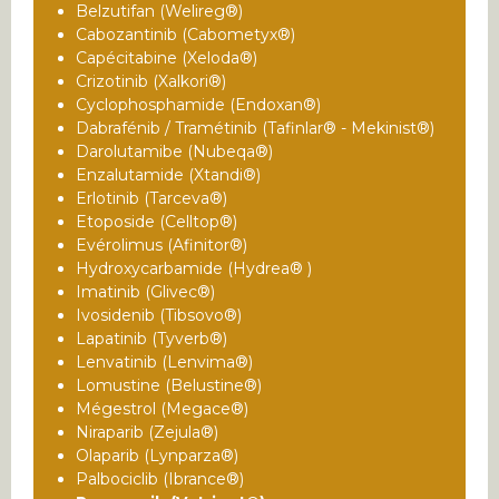
Belzutifan (Welireg®)
Cabozantinib (Cabometyx®)
Capécitabine (Xeloda®)
Crizotinib (Xalkori®)
Cyclophosphamide (Endoxan®)
Dabrafénib / Tramétinib (Tafinlar® - Mekinist®)
Darolutamibe (Nubeqa®)
Enzalutamide (Xtandi®)
Erlotinib (Tarceva®)
Etoposide (Celltop®)
Evérolimus (Afinitor®)
Hydroxycarbamide (Hydrea® )
Imatinib (Glivec®)
Ivosidenib (Tibsovo®)
Lapatinib (Tyverb®)
Lenvatinib (Lenvima®)
Lomustine (Belustine®)
Mégestrol (Megace®)
Niraparib (Zejula®)
Olaparib (Lynparza®)
Palbociclib (Ibrance®)