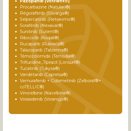
Pazopanib (Votrient®)
Procarbazine (Natulan®)
Régorafénib (Stivarga®)
Selpercatinib (Retsevmo®)
Sorafénib (Nexavar®)
Sunitinib (Sutent®)
Ribociclib (Kisqali®)
Rucaparib (Rubraca®)
Talazoparib (Talzenna®)
Témozolomide (Témodal®)
Trifluridine_Tipiracil (Lonsurf®)
Tucatinib (Tukysa®)
Vandétanib (Caprelsa®)
Vemurafenib + Cobimetinib (Zelboraf®+
coTELLIC®)
Vinorelbine (Navelbine®)
Vorasidenib (Voranigo®)