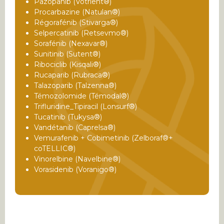
Pazopanib (Votrient®)
Procarbazine (Natulan®)
Régorafénib (Stivarga®)
Selpercatinib (Retsevmo®)
Sorafénib (Nexavar®)
Sunitinib (Sutent®)
Ribociclib (Kisqali®)
Rucaparib (Rubraca®)
Talazoparib (Talzenna®)
Témozolomide (Témodal®)
Trifluridine_Tipiracil (Lonsurf®)
Tucatinib (Tukysa®)
Vandétanib (Caprelsa®)
Vemurafenib + Cobimetinib (Zelboraf®+
coTELLIC®)
Vinorelbine (Navelbine®)
Vorasidenib (Voranigo®)