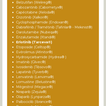
Belzutifan (Welireg®)
Cabozantinib (Cabometyx®)
Capécitabine (Xeloda®)
Crizotinib (Xalkori®)
Cyclophosphamide (Endoxan®)
Dabrafénib / Tramétinib (Tafinlar® - Mekinist®)
Darolutamibe (Nubeqa®)
Enzalutamide (Xtandi®)
Erlotinib (Tarceva®)
Etoposide (Celltop®)
Evérolimus (Afinitor®)
Hydroxycarbamide (Hydrea® )
Imatinib (Glivec®)
Ivosidenib (Tibsovo®)
Lapatinib (Tyverb®)
Lenvatinib (Lenvima®)
Lomustine (Belustine®)
Mégestrol (Megace®)
Niraparib (Zejula®)
Olaparib (Lynparza®)
Palbociclib (Ibrance®)