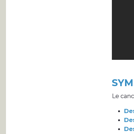
SYM
Le canc
Des
De
Des