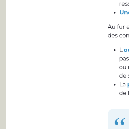
res
Un
Au fur 
des com
L’
o
pas
ou 
de 
La
de 