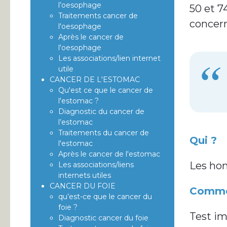
l’oesophage
50 et 7
Traitements cancer de
concer
l'oesophage
Après le cancer de
l'oesophage
Les associations/lien internet
utile
CANCER DE L'ESTOMAC
Qu'est ce que le cancer de
l'estomac ?
Diagnostic du cancer de
l’estomac
Traitements du cancer de
Qui ?
l'estomac
Après le cancer de l'estomac
Les ho
Les associations/liens
internets utiles
CANCER DU FOIE
Comme
qu’est-ce que le cancer du
foie ?
Test im
Diagnostic cancer du foie