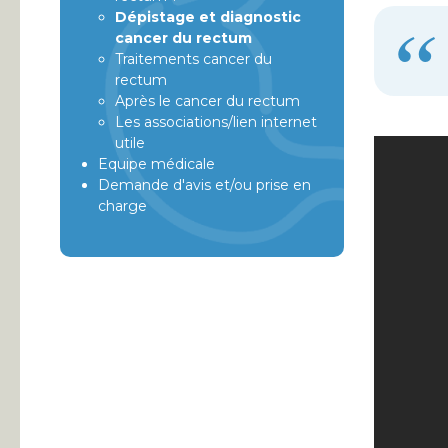
Dépistage et diagnostic
cancer du rectum
Traitements cancer du
rectum
Après le cancer du rectum
Les associations/lien internet
utile
Equipe médicale
Demande d'avis et/ou prise en
charge