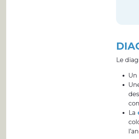
DIA
Le diag
Un
Un
des
con
La
c
col
l’a