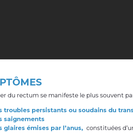
PTÔMES
er du rectum se manifeste le plus souvent pa
 troubles persistants ou soudains du transi
s saignements
 glaires émises par l’anus,
constituées d’un